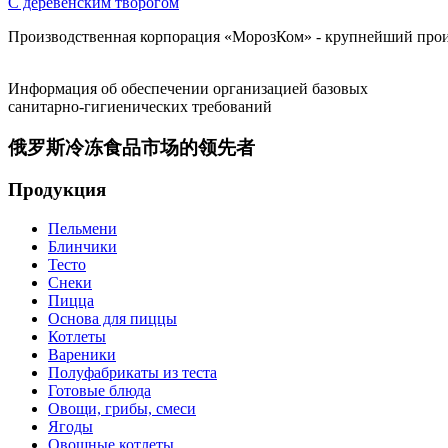
С деревенским творогом
Производственная корпорация «МорозКом» - крупнейший произ
Информация об обеспечении организацией базовых
санитарно-гигиенических требований
俄罗斯冷冻食品市场的领先者
Продукция
Пельмени
Блинчики
Тесто
Снеки
Пицца
Основа для пиццы
Котлеты
Вареники
Полуфабрикаты из теста
Готовые блюда
Овощи, грибы, смеси
Ягоды
Овощные котлеты