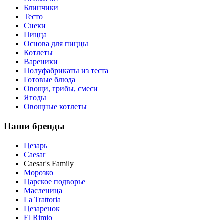
Блинчики
Тесто
Снеки
Пицца
Основа для пиццы
Котлеты
Вареники
Полуфабрикаты из теста
Готовые блюда
Овощи, грибы, смеси
Ягоды
Овощные котлеты
Наши бренды
Цезарь
Caesar
Caesar's Family
Морозко
Царское подворье
Масленица
La Trattoria
Цезаренок
El Rimio