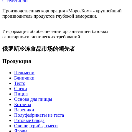
С телятиной
Производственная корпорация «МорозКом» - крупнейший
производитель продуктов глубокой заморозки.
Информация об обеспечении организацией базовых
санитарно-гигиенических требований
俄罗斯冷冻食品市场的领先者
Продукция
Пельмени
Блинчики
Тесто
Снеки
Пицца
Основа для пиццы
Котлеты
Вареники
Полуфабрикаты из теста
Готовые блюда
Овощи, грибы, смеси
Ягоды