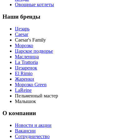
Овощные котлеты
Наши бренды
Цезарь
Caesar
Caesar's Family
Морозко
Царское подворье
Масленица
La Trattoria
Цезаренок
El Rimio
Жаренки
Морозко Green
LaReine
Пельменный мастер
Малышок
О компании
Новости и акции
Вакансии
Сотрудничество