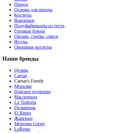
Пицца
Основа для пиццы
Котлеты
Вареники
Полуфабрикаты из теста
Готовые блюда
Овощи, грибы, смеси
Ягоды
Овощные котлеты
Наши бренды
Цезарь
Caesar
Caesar's Family
Морозко
Царское подворье
Масленица
La Trattoria
Цезаренок
El Rimio
Жаренки
Морозко Green
LaReine