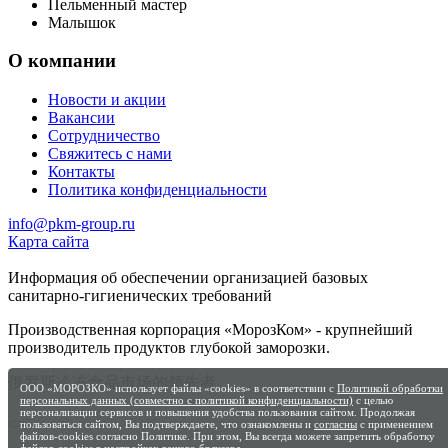
Пельменный мастер
Малышок
О компании
Новости и акции
Вакансии
Сотрудничество
Свяжитесь с нами
Контакты
Политика конфиденциальности
info@pkm-group.ru
Карта сайта
Информация об обеспечении организацией базовых
санитарно-гигиенических требований
Производственная корпорация «МорозКом» - крупнейший
производитель продуктов глубокой заморозки.
俄罗斯冷冻食品市场的领先者
ООО «МОРОЗКО» использует файлы «cookies» в соответствии с
Политикой обработки
персональных данных (совместно с политикой конфиденциальности)
с целью
персонализации сервисов и повышения удобства пользования сайтом. Продолжая
пользоваться сайтом, Вы подтверждаете, что ознакомлены и
согласны
с применением
файлов-cookies согласно Политике. При этом, Вы всегда можете запретить обработку
файлов-cookies в настройках вашего браузера.