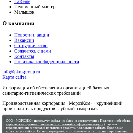
LaReine
Пельменный мастер
Малышок
О компании
Новости и акции
Вакансии
Сотрудничество
Свяжитесь с нами
Контакты
Политика конфиденциальности
info@pkm-group.ru
Карта сайта
Информация об обеспечении организацией базовых
санитарно-гигиенических требований
Производственная корпорация «МорозКом» - крупнейший
производитель продуктов глубокой заморозки.
俄罗斯冷冻食品市场的领先者
ООО «МОРОЗКО» использует файлы «cookies» в соответствии с
Политикой обработки
персональных данных (совместно с политикой конфиденциальности)
с целью
персонализации сервисов и повышения удобства пользования сайтом. Продолжая
пользоваться сайтом, Вы подтверждаете, что ознакомлены и
согласны
с применением