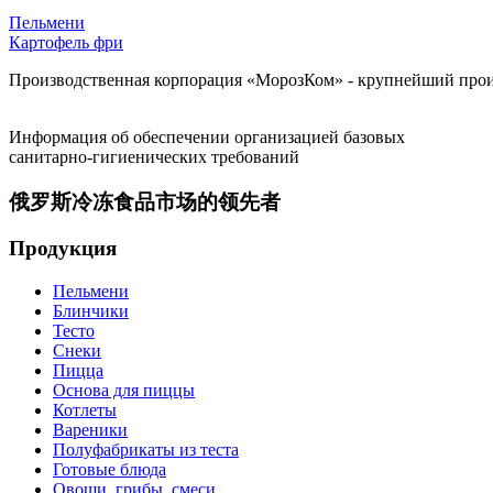
Пельмени
Картофель фри
Производственная корпорация «МорозКом» - крупнейший произ
Информация об обеспечении организацией базовых
санитарно-гигиенических требований
俄罗斯冷冻食品市场的领先者
Продукция
Пельмени
Блинчики
Тесто
Снеки
Пицца
Основа для пиццы
Котлеты
Вареники
Полуфабрикаты из теста
Готовые блюда
Овощи, грибы, смеси