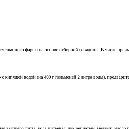
смешанного фарша на основе отборной говядины. В числе преи
 кипящей водой (на 400 г пельменей 2 литра воды), предварите
.
ая высшего сорта, вода питьевая, лук репчатый, меланж, масло 