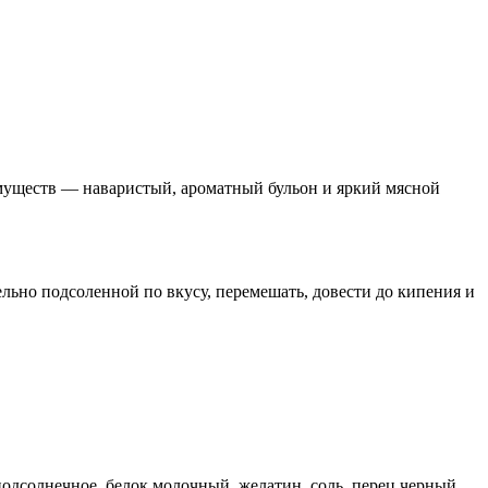
муществ — наваристый, ароматный бульон и яркий мясной
льно подсоленной по вкусу, перемешать, довести до кипения и
подсолнечное, белок молочный, желатин, соль, перец черный