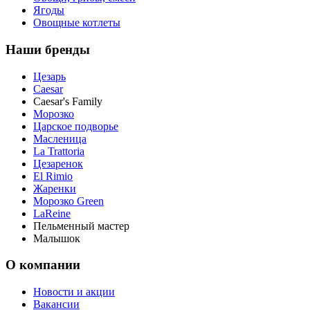
Ягоды
Овощные котлеты
Наши бренды
Цезарь
Caesar
Caesar's Family
Морозко
Царское подворье
Масленица
La Trattoria
Цезаренок
El Rimio
Жаренки
Морозко Green
LaReine
Пельменный мастер
Малышок
О компании
Новости и акции
Вакансии