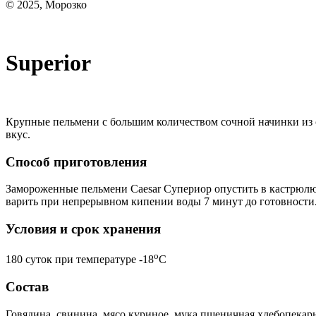
© 2025, Морозко
Superior
Крупные пельмени с большим количеством сочной начинки из 
вкус.
Способ приготовления
Замороженные пельмени Caesar Супериор опустить в кастрюлю с
варить при непрерывном кипении воды 7 минут до готовности
Условия и срок хранения
o
180 суток при температуре -18
С
Состав
Говядина, свинина, мясо куриное, мука пшеничная хлебопекарн