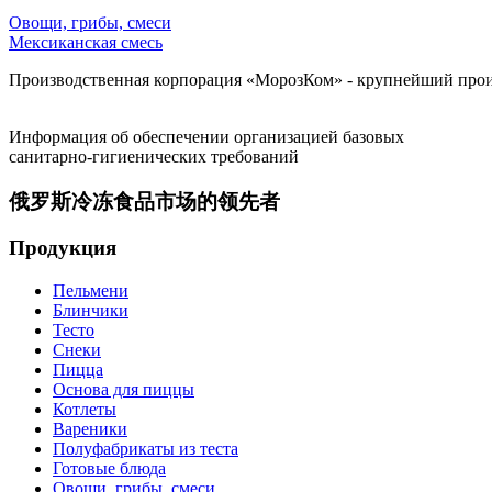
Овощи, грибы, смеси
Мексиканская смесь
Производственная корпорация «МорозКом» - крупнейший произ
Информация об обеспечении организацией базовых
санитарно-гигиенических требований
俄罗斯冷冻食品市场的领先者
Продукция
Пельмени
Блинчики
Тесто
Снеки
Пицца
Основа для пиццы
Котлеты
Вареники
Полуфабрикаты из теста
Готовые блюда
Овощи, грибы, смеси