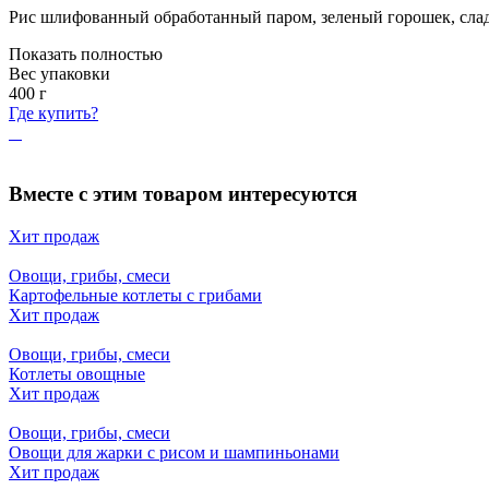
Рис шлифованный обработанный паром, зеленый горошек, сладк
Показать полностью
Вес упаковки
400
г
Где купить?
Вместе с этим товаром интересуются
Хит продаж
Овощи, грибы, смеси
Картофельные котлеты с грибами
Хит продаж
Овощи, грибы, смеси
Котлеты овощные
Хит продаж
Овощи, грибы, смеси
Овощи для жарки с рисом и шампиньонами
Хит продаж