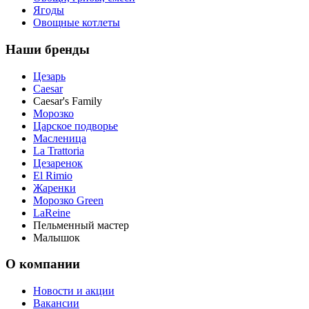
Ягоды
Овощные котлеты
Наши бренды
Цезарь
Caesar
Caesar's Family
Морозко
Царское подворье
Масленица
La Trattoria
Цезаренок
El Rimio
Жаренки
Морозко Green
LaReine
Пельменный мастер
Малышок
О компании
Новости и акции
Вакансии