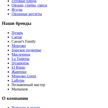
Готовые блюда
Овощи, грибы, смеси
Ягоды
Овощные котлеты
Наши бренды
Цезарь
Caesar
Caesar's Family
Морозко
Царское подворье
Масленица
La Trattoria
Цезаренок
El Rimio
Жаренки
Морозко Green
LaReine
Пельменный мастер
Малышок
О компании
Новости и акции