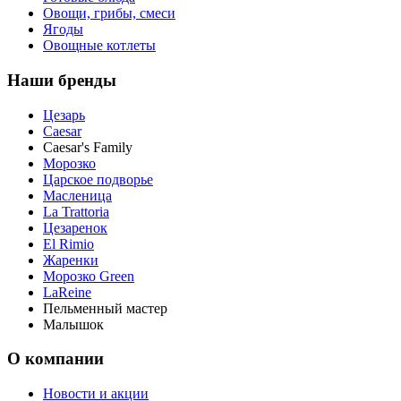
Овощи, грибы, смеси
Ягоды
Овощные котлеты
Наши бренды
Цезарь
Caesar
Caesar's Family
Морозко
Царское подворье
Масленица
La Trattoria
Цезаренок
El Rimio
Жаренки
Морозко Green
LaReine
Пельменный мастер
Малышок
О компании
Новости и акции