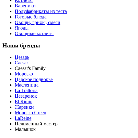
Котлеты
Вареники
Полуфабрикаты из теста
Готовые блюда
Овощи, грибы, смеси
Ягоды
Овощные котлеты
Наши бренды
Цезарь
Caesar
Caesar's Family
Морозко
Царское подворье
Масленица
La Trattoria
Цезаренок
El Rimio
Жаренки
Морозко Green
LaReine
Пельменный мастер
Малышок