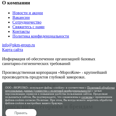
О компании
Новости и акции
Вакансии
Сотрудничество
Свяжитесь с нами
Контакты
Политика конфиденциальности
info@pkm-group.ru
Карта сайта
Информация об обеспечении организацией базовых
санитарно-гигиенических требований
Производственная корпорация «МорозКом» - крупнейший
производитель продуктов глубокой заморозки.
俄罗斯冷冻食品市场的领先者
ООО «МОРОЗКО» использует файлы «cookies» в соответствии с
Политикой обработки
персональных данных (совместно с политикой конфиденциальности)
с целью
персонализации сервисов и повышения удобства пользования сайтом. Продолжая
пользоваться сайтом, Вы подтверждаете, что ознакомлены и
согласны
с применением
файлов-cookies согласно Политике. При этом, Вы всегда можете запретить обработку
файлов-cookies в настройках вашего браузера.
Поиск по категориям и брендам
Принять