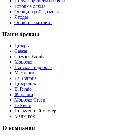
Полуфабрикаты из теста
Готовые блюда
Овощи, грибы, смеси
Ягоды
Овощные котлеты
Наши бренды
Цезарь
Caesar
Caesar's Family
Морозко
Царское подворье
Масленица
La Trattoria
Цезаренок
El Rimio
Жаренки
Морозко Green
LaReine
Пельменный мастер
Малышок
О компании